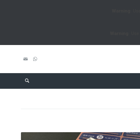
Warning
: Us
Warning
: Use