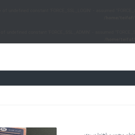
e of undefined constant ‘FORCE_SSL_LOGIN’ - assumed '‘FORCE_SSL_
/home/teifaf/
 of undefined constant ‘FORCE_SSL_ADMIN’ - assumed '‘FORCE_SSL_
/home/teifaf
نوان برچسب راهنما بر روی